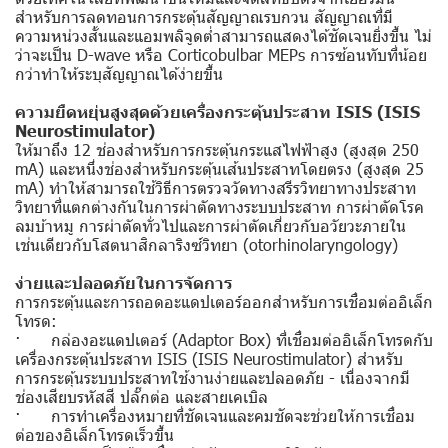
สำหรับการลดทอนการกระตุ้นสัญญาณรบกวน สัญญาณที่มี
ความหน่วงสั้นและแอมพลิจูดต่ำสามารถแสดงได้ชัดเจนยิ่งขึ้น ไม่
ว่าจะเป็น D-wave หรือ Corticobulbar MEPs การซ้อนทับที่น้อย
กว่าทำให้ระบุสัญญาณได้ง่ายขึ้น
ความยืดหยุ่นสูงสุดด้วยเครื่องกระตุ้นประสาท ISIS (ISIS
Neurostimulator)
ให้มาถึง 12 ช่องสำหรับการกระตุ้นกระแสไฟฟ้าสูง (สูงสุด 250
mA) และหนึ่งช่องสำหรับกระตุ้นเส้นประสาทโดยตรง (สูงสุด 25
mA) ทำให้สามารถใช้วิธีการตรวจวัดทางสรีรวิทยาทางประสาท
วิทยาที่แตกต่างกันในการผ่าตัดทางระบบประสาท การผ่าตัดโรค
ลมบ้าหมู การผ่าตัดทั่วไปและการผ่าตัดเกี่ยวกับอวัยวะภายใน
เช่นเดียวกับโสตนาสิกลาริงซ์วิทยา (otorhinolaryngology)
ง่ายและปลอดภัยในการจัดการ
การกระตุ้นและการถอดอะแดปเตอร์ออกสำหรับการเชื่อมต่ออิเล็ก
โทรด:
· กล่องอะแดปเตอร์ (Adaptor Box) ที่เชื่อมต่ออิเล็กโทรดกับ
เครื่องกระตุ้นประสาท ISIS (ISIS Neurostimulator) สำหรับ
การกระตุ้นระบบประสาทใช้งานง่ายและปลอดภัย - เนื่องจากมี
ช่องเสียบรหัสสี ปลั๊กต่อ และสายเคเบิล
· การทำเครื่องหมายที่ชัดเจนและคมชัดจะช่วยให้การเชื่อม
ต่อของอิเล็กโทรดเร็วขึ้น