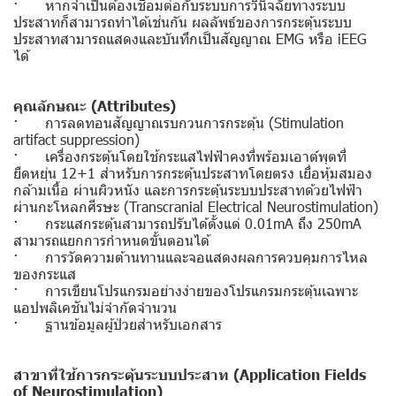
· หากจำเป็นต้องเชื่อมต่อกับระบบการวินิจฉัยทางระบบ
ประสาทก็สามารถทำได้เช่นกัน ผลลัพธ์ของการกระตุ้นระบบ
ประสาทสามารถแสดงและบันทึกเป็นสัญญาณ EMG หรือ iEEG
ได้
คุณลักษณะ (Attributes)
· การลดทอนสัญญาณรบกวนการกระตุ้น (Stimulation
artifact suppression)
· เครื่องกระตุ้นโดยใช้กระแสไฟฟ้าคงที่พร้อมเอาต์พุตที่
ยืดหยุ่น 12+1 สำหรับการกระตุ้นประสาทโดยตรง เยื่อหุ้มสมอง
กล้ามเนื้อ ผ่านผิวหนัง และการกระตุ้นระบบประสาทด้วยไฟฟ้า
ผ่านกะโหลกศีรษะ (Transcranial Electrical Neurostimulation)
· กระแสกระตุ้นสามารถปรับได้ตั้งแต่ 0.01mA ถึง 250mA
สามารถแยกการกำหนดขั้นตอนได้
· การวัดความต้านทานและจอแสดงผลการควบคุมการไหล
ของกระแส
· การเขียนโปรแกรมอย่างง่ายของโปรแกรมกระตุ้นเฉพาะ
แอปพลิเคชันไม่จำกัดจำนวน
· ฐานข้อมูลผู้ป่วยสำหรับเอกสาร
สาขาที่ใช้การกระตุ้นระบบประสาท (Application Fields
of Neurostimulation)