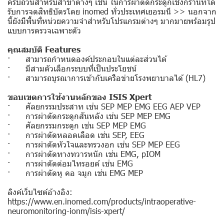
ครบถ้วนสำหรับสาขาต่างๆ เช่น ในการผ่าตัดกระดูกเชิงกรานที่ได้
รับการจดสิทธิบัตรโดย inomed ทั่วประเทศเยอรมนี >> นอกจาก
นี้ยังมีพื้นที่หน่วยความจำสำหรับโปรแกรมต่างๆ มากมายพร้อมรูป
แบบการตรวจเฉพาะตัว
คุณสมบัติ Features
· สามารถกำหนดองค์ประกอบในแต่ละส่วนได้
· มีสามตัวเลือกระบบที่เป็นประโยชน์
· สามารถบูรณาการเข้ากับเครือข่ายโรงพยาบาลได้ (HL7)
ขอบเขตการใช้งานหลักของ ISIS Xpert
· ศัลยกรรมประสาท เช่น SEP MEP EMG EEG AEP VEP
· การผ่าตัดกระดูกสันหลัง เช่น SEP MEP EMG
· ศัลยกรรมกระดูก เช่น SEP MEP EMG
· การผ่าตัดหลอดเลือด เช่น SEP, EEG
· การผ่าตัดหัวใจและทรวงอก เช่น SEP MEP EEG
· การผ่าตัดทางทวารหนัก เช่น EMG, pIOM
· การผ่าตัดต่อมไทรอยด์ เช่น EMG
· การผ่าตัดหู คอ จมูก เช่น EMG MEP
ลิงค์เว็บไซต์อ้างอิง:
https://www.en.inomed.com/products/intraoperative-
neuromonitoring-ionm/isis-xpert/